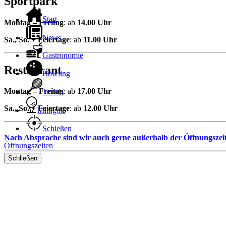
Sportpark
Navigationsmenü
Start
Montag – Freitag
: ab
14.00 Uhr
News
Sa., So. + Feiertage
: ab
11.00 Uhr
Gastronomie
Restaurant
Bowling
Montag – Freitag
: ab
17.00 Uhr
Tennis
Sa., So. + Feiertage
: ab
12.00
Uhr
Minigolf
Schießen
Nach Absprache sind wir auch gerne außerhalb der Öffnungszeite
Öffnungszeiten
Schließen