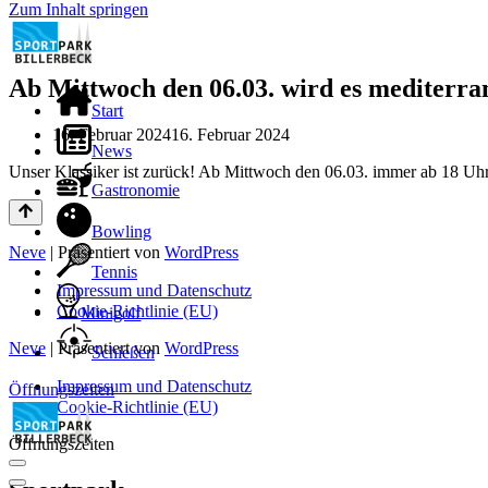
Zum Inhalt springen
Ab Mittwoch den 06.03. wird es mediterr
Start
16. Februar 2024
16. Februar 2024
News
Unser Klassiker ist zurück! Ab Mittwoch den 06.03. immer ab 18 U
Gastronomie
Bowling
Neve
| Präsentiert von
WordPress
Tennis
Impressum und Datenschutz
Cookie-Richtlinie (EU)
Minigolf
Neve
| Präsentiert von
WordPress
Schießen
Impressum und Datenschutz
Öffnungszeiten
Cookie-Richtlinie (EU)
Öffnungszeiten
Navigationsmenü